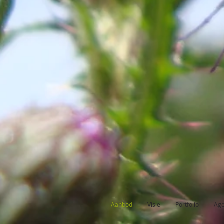
Aanbod
Visie
Portfolio
Ag