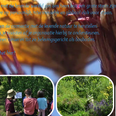
met de levende wereld om ons heen kan een grote steun zij
 op persoonlijk, intermenselijk en globaal vlak voor staan.
om de connectie met de levende natuur te herstellen.
u, je naasten of je organisatie hierbij te ondersteunen.
men tuinieren tot zo belevingsgericht als bosbaden.
het hier!