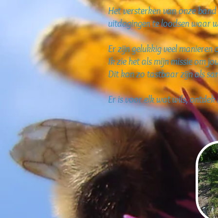
Het versterken van onze band 
uitdagingen te loodsen waar we
Er zijn gelukkig veel manieren 
Ik zie het als mijn missie om jo
Dit kan zo tastbaar zijn als sa
Er is voor elk wat wils, ontdek 