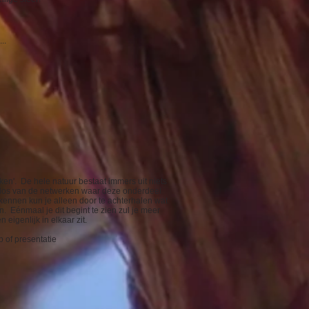
..
rken'. De hele natuur bestaat immers uit niets
n los van de netwerken waar deze onderdeel
kennen kun je alleen door te achterhalen wat
n. Eénmaal je dit begint te zien zul je meer
 eigenlijk in elkaar zit.
 of presentatie