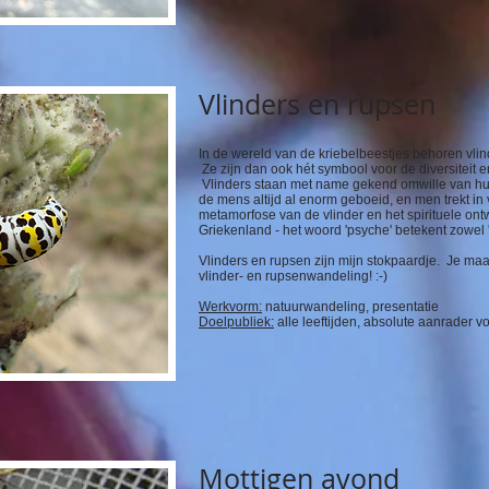
Vlinders en rupsen
In de wereld van de kriebelbeestjes behoren vlind
Ze zijn dan ook hét symbool voor de diversiteit 
Vlinders staan met name gekend omwille van hun
de mens altijd al enorm geboeid, en men trekt in 
metamorfose van de vlinder en het spirituele on
Griekenland - het woord 'psyche' betekent zowel 'zi
Vlinders en rupsen zijn mijn stokpaardje. Je maa
vlinder- en rupsenwandeling! :-)
Werkvorm:
natuurwandeling, presentatie
Doelpubliek:
alle leeftijden, absolute aanrader v
Mottigen avond