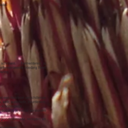
atie.
schrijven. Fermenteren is
efermenteerde voeding heeft
aring.
et een heleboel verschillende
 kefir, waterkefir, zuurdesem,
ook honingwijn
e, zodat je je nieuw verworven
ergrondinformatie, recepten en
llige sfeer!