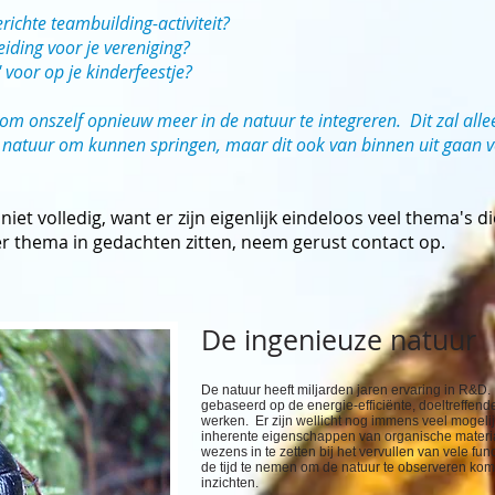
ichte teambuilding-activiteit?
iding voor je vereniging?
 voor op je kinderfeestje?
 om onszelf opnieuw meer in de natuur te integreren. Dit zal all
 natuur om kunnen springen, maar dit ook van binnen uit gaan vò
is niet volledig, want er zijn eigenlijk eindeloos veel thema
r thema in gedachten zitten, neem gerust contact op.
De ingenieuze natuur
De natuur heeft miljarden jaren ervaring in R&D. 
gebaseerd op de energie-efficiënte, doeltreffen
werken. Er zijn wellicht nog immens veel mogeli
inherente eigenschappen van organische materia
wezens in te zetten bij het vervullen van vele f
de tijd te nemen om de natuur te observeren komt 
inzichten.