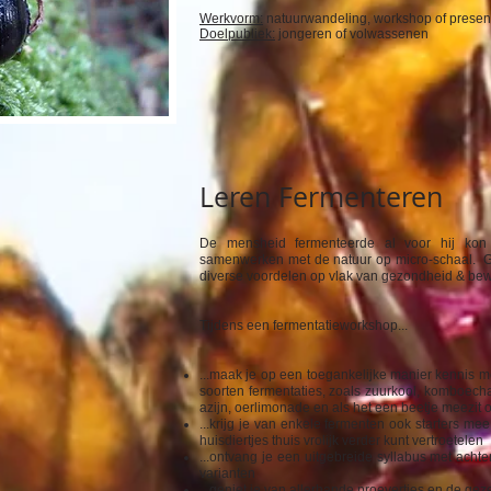
Werkvorm:
natuurwandeling, workshop of present
Doelpubliek:
jongeren of volwassenen
Leren Fermenteren
De mensheid fermenteerde al voor hij kon 
samenwerken met de natuur op micro-schaal. G
diverse voordelen op vlak van gezondheid & bew
Tijdens een fermentatieworkshop...
...maak je op een toegankelijke manier kennis m
soorten fermentaties, zoals zuurkool, komboecha,
azijn, oerlimonade en als het een beetje meezit 
...krijg je van enkele fermenten ook starters me
huisdiertjes thuis vrolijk verder kunt vertroetelen
...ontvang je een uitgebreide syllabus met acht
varianten
...geniet je van allerhande proevertjes en de geze