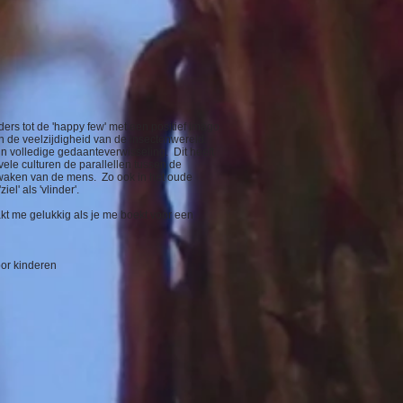
ers tot de 'happy few' met een positief imago.
en de veelzijdigheid van de insectenwereld.
 volledige gedaanteverwisseling. Dit heeft
vele culturen de parallellen tussen de
twaken van de mens. Zo ook in het oude
el' als 'vlinder'.
kt me gelukkig als je me boekt voor een
oor kinderen