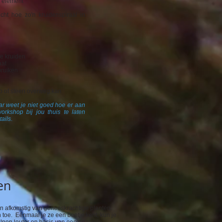
f element
cht hoe zo'n kruidenspiraal in
de kruiden
aat
bruiken
p of steen overweg kan
ar weet je niet goed hoe er aan
kshop bij jou thuis te laten
ails
.
en
n afkomstig van geneeskrachtige planten.
in toe. Eénmaal je ze een beetje kent, kun je