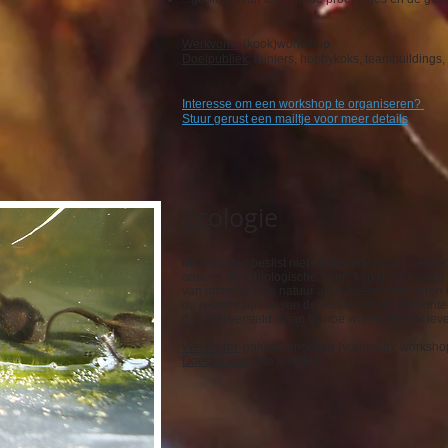
Werkvorm
: (kook)workshop
Doelpubliek
: tuiniers, hobbykoks, teambuildings, .
Interesse om een workshop te organiseren?
Stuur gerust een mailtje voor meer details
Ecologie
Mensen zijn beslist niet de uitvinders van 'netwe
anders. Een biologische 'soort' kan niet bestaa
van uitmaakt. De natuur als systeem beter leren 
de relaties zijn tussen de verschillende elemente
dan ooit versteld staan bij hoe wonderlijk het leven
Werkvorm:
natuurwandeling (voorkeur), workshop
Doelpubliek:
alle leeftijden