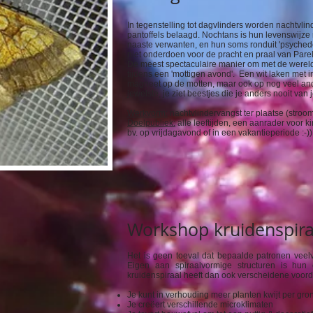
In tegenstelling tot dagvlinders worden nachtvlin
pantoffels belaagd. Nochtans is hun levenswijze
naaste verwanten, en hun soms ronduit 'psyched
niet onderdoen voor de pracht en praal van Par
De meest spectaculaire manier om met de wereld
tijdens een 'mottigen avond'. Een wit laken met i
magneet op de motten, maar ook op nog veel and
jewelste, je ziet beestjes die je anders nooit van 
Werkvorm:
nachtvlindervangst ter plaatse (stroom
Doelpubliek:
alle leeftijden, een aanrader voor k
bv. op vrijdagavond of in een vakantieperiode :-))
Workshop kruidenspira
Het is geen toeval dat bepaalde patronen veel
Eigen aan spiraalvormige structuren is hun 
kruidenspiraal heeft dan ook verscheidene voord
Je kunt in verhouding meer planten kwijt per gr
Je creëert verschillende microklimaten