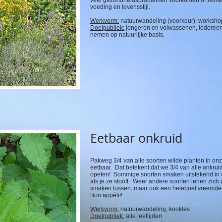
veel gezondheidsproblemen voorkomen of verhel
voeding en levensstijl.
Werkvorm:
natuurwandeling (voorkeur), workshop
Doelpubliek:
jongeren en volwassenen, iedereen 
nemen op natuurlijke basis.
Eetbaar onkruid
Pakweg 3/4 van alle soorten wilde planten in onz
eetbaar. Dat betekent dat we 3/4 van alle onk
opeten! Sommige soorten smaken uitstekend in 
als je ze stooft. Weer andere soorten lenen zich
smaken tussen, maar ook een heleboel vreemde,
Bon appétit!
Werkvorm:
natuurwandeling, kookles
Doelpubliek:
alle leeftijden