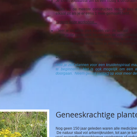
Je tovert bouwafval om tot een nuttig & decoratie
Zoals bij de meeste constructies leer je pas e
elkaar zit als je er eens 1 mee-gemaakt hebt.
Tijdens deze workshop...
...leer je de juiste plek kiezen van de spiraal
...leer je de juiste plek kiezen van de verschillen
...kom je te weten hoe je stap voor stap te werk g
...ontdek je welke materialen je allemaal kunt ge
Werkvorm:
hands-on workshop
Doelpubliek
: iedereen die met een hamers, scho
Heb je zelf plannen voor een kruidenspiraal ma
te beginnen? Het is ook mogelijk om een wor
doorgaan. Neem gerust
contact
op voor meer det
Geneeskrachtige plant
Nog geen 150 jaar geleden waren alle medicijne
De natuur staat vol artsenijkruiden, tot aan je tu