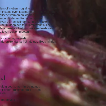
ders of 'motten' nog al te vaak met kranten en
 minstens even fascinerend als die van hun
elische' vormen en kleuren moeten beslist
elmoervlinder en Koninginnepage.
 van de nachtvlinder kennis te maken is
n het midden een felle lamp werkt als een
ere beestjes. Het is soms een drukte van
je leven zult ontmoeten!
voorziening vereist).
inderen! (ondanks het late uur. Boek mij dan
al
vuldig voorkomen in de natuur.
efficiënte ruimtegebruik. Een
elen:
ondoppervlak