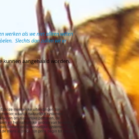
een werken als we niet alleen wéten
elen. Slechts dan zullen we er
's die kunnen aangehaald worden.
Talloze menselijke uitvindingen zijn
de manier waarop natuurlijke systemen
jkheden om natuurlijke patronen, de
len en het natuurlijke gedrag van levende
uncties binnen onze menselijke systemen. Door
de mens al sinds zijn prille begin tot nieuwe