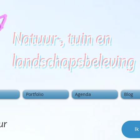
Natuur-, tuin en
landschapsbeleving
Portfolio
Agenda
Blog
ur
Ik