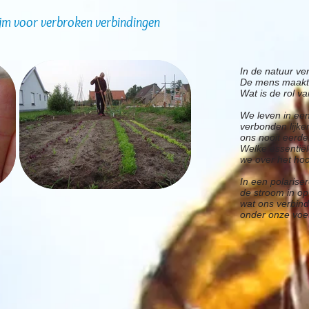
lijm voor verbroken verbindingen
In de natuur verv
De mens maakt 
Wat is de rol v
We leven in een
verbonden lijk
ons nooit eerd
Welke essentië
we over het ho
In een polaris
de stroom in o
wat ons verbind
onder onze voet