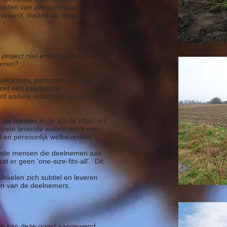
heden van alle betrokkenen
 project, mezelf als begeleider).
project niet enkel planten maar
tiveren?
euwkomers, personen met een
 met een psychische
f andere reden sociaal uit de
t de handen in de aarde zitten en
rete levende wereld heeft een
l
en persoonlijk welbevinden.
lende mensen die deelnemen aan
t er geen 'one-size-fits-all'. Dit
kkelen zich subtiel en leveren
en van de deelnemers.
oe kan deze oogst aangewend