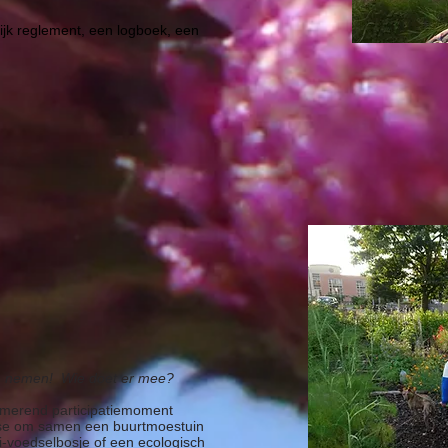
ijk reglement, een logboek, een
en nemen! Wie doet er mee?
asmerend participatiemoment
se om samen een buurtmoestuin
ni-voedselbosje of een ecologisch