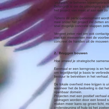
'plukpark' te beheren bijeengebrac
Belangrijk is om de uitnodiging zo i
het project van meet af aan een zo 
Tijdens dit participatiemoment wordt
mee onder het project zal zetten e
snel mogelijk concrete stappen zette
Vergeet zeker niet om ook contact
niet kan meewerken met de voorber
concreet de handen uit de mouwen w
2. Bruggen bouwen
Hoe smeed je strategische samen
Eenmaal er een kerngroep is en het
om tegelijkertijd je basis te verbred
bestuur te betrekken in het verhaal
De lokale overheid mee krijgen is ui
wanneer het de bedoeling is dat het
openbaar domein.
Projecten met een positief verhaal 
gedragen worden door een breed sc
maken meer kans op groen licht, mi
ondersteuning of hulp bij het zoek