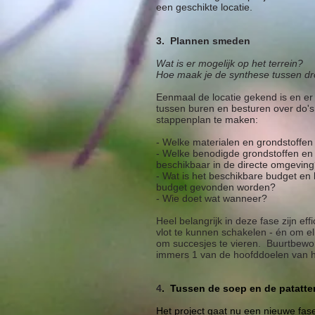
een geschikte locatie.
3. Plannen smeden
Wat is er mogelijk op het terrein?
Hoe maak je de synthese tussen dr
Eenmaal de locatie gekend is en er 
tussen buren en besturen over do's 
stappenplan te maken:
- Welke materialen en grondstoffen 
- Welke benodigde grondstoffen en 
beschikbaar in de directe omgevin
- Wat is het beschikbare budget en
budget gevonden worden?
- Wie doet wat wanneer?
Heel belangrijk in deze fase zijn e
vlot te kunnen schakelen - én om e
om succesjes te vieren. Buurtbewon
immers 1 van de hoofddoelen van het
4
. Tussen de soep en de patatte
Het project gaat nu een nieuwe fase