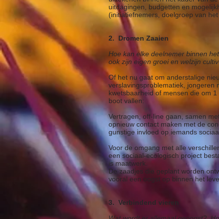
uitdagingen, budgetten en mogelijk
(initiatiefnemers, doelgroep van het
2. Dromen Zaaien
Hoe kan elke deelnemer binnen het 
ook zijn eigen groei en welzijn cul
Of het nu gaat om anderstalige ni
verslavingsproblematiek, jongeren
kwetsbaarheid of mensen die om 1 o
boot vallen:
Vertragen, off-line gaan, samen
m
e
opnieuw contact maken met de conc
gunstige
invloed
op iemands sociaa
Voor de omgang met alle verschil
een sociaal-ecologisch project bestaa
is maatwerk.
De zaadjes die geplant worden ontwi
vooral een oogst op binnen het lev
3. Verbindend vieren
Wat wordt er allemaal geoogst? H