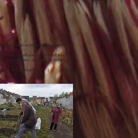
jouw sociaal-ecologische project te
mensen die elkaar en zichzelf een
in een eetbare, natuurlijke setting.
om er aan te beginnen! :-)