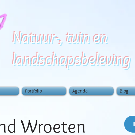
Natuur-, tuin en
landschapsbeleving
Portfolio
Agenda
Blog
end Wroeten