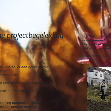
he projectbegeleiding
Schakel mij in om 
ondersteunen!
​Niets mooier dan 
stukje terugvinden 
Ik sta te popelen 
or? Wie zal er aan deelnemen?
ngen?
e doet wat?
al een heel voortraject gevolgd
project een middel om 1 of meer
erking aangaan is tijdens een
ect zo concreet mogelijk
 specifieke noden, wensen,