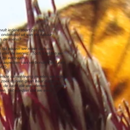
ult iedere soort zijn rol.
onderdeel uit van de natuur.
an de mens?
 tijd waarin we meer dan ooit
en met de wereld. Toch voelden we
er zo eenzaam.
le aspecten van verbondenheid zien
ofd?
erende samenleving moeten we tegen
p zoek durven gaan naar datgene
t: de lucht die we ademen, de grond
en, het voedsel dat we eten.