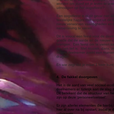
worden om jezelf en je leven te voe
uitnodigen op het oogstfeest?
Een oogstfeest is in dit geval niet a
feestelijke hapjes met oogst uit de t
nieuw verworven vaardigheden en ee
samenleving te vieren.
Dit is vooral een feest voor de dee
goede dat de aarde en de nieuwe c
brengen. Een feest om te vieren s
die hen lief is. Met muziek, dans, z
Iedere deelnemer zoekt een manier o
dragen.
En wie zegt dat je maar 1 keer kunt 
4. De fakkel doorgeven
Het is de aard van veel sociaal-eco
deelnemers er tijdelijk aan de slag 
Dit betekent dat de structuur van h
zijn op deze 'personeelswissel'.
Er zijn allerlei elementen die hierbi
hier al over na bij opstart, zodat j
uitbouwen.