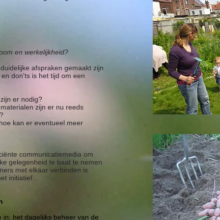
oom en werkelijkheid?
duidelijke afspraken gemaakt zijn
en don'ts is het tijd om een
zijn er nodig?
materialen zijn er nu reeds
g?
 hoe kan er eventueel meer
fficiënte communicatiemedia om
lke gelegenheid te baat te nemen
ers met elkaar verbinden is
 initiatief.
n
 in: het dagelijks beheer van de