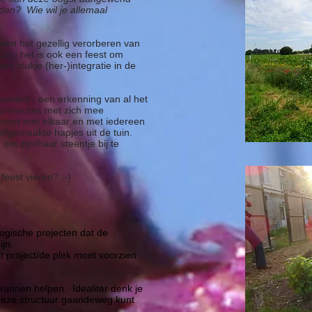
den? Wie wil je allemaal
lleen het gezellig verorberen van
uin - het is ook een feest om
n stukje (her-)integratie in de
lnemers - een erkenning van al het
onnecties met zich mee
amen met elkaar en met iedereen
elfgemaakte hapjes uit de tuin.
m zijn/haar steentje bij te
feest vieren? :-)
logische projecten dat de
zijn.
et project/de plek moet voorzien
j kunnen helpen. Idealiter denk je
e deze structuur gaandeweg kunt