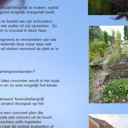
ht.
nclusief mogelijk te maken, opdat
groot mogelijk draagvlak heeft.
 er beslist wie zijn schouders
n wie welke rol zal opnemen. Zo
n is cruciaal in deze fase.
gegevens te verzamelen van wie
eidende fase maar later wél
il steken eenmaal de plek er is.
werkingsverbanden?
 idee concreter wordt is het zaak
en en zo snel mogelijk het lokale
.
teraard 'levensbelangrijk'
 project doorgaat op het
en een concreet plan die
ala aan actoren uit de buurt
sschien zelfs
logistieke
en naar de nodige budgetten of