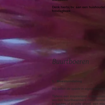
Denk hierbij bv. aan een huishoudel
fotodagboek, ...
Buurtboeren
1. Moestuindating
Wij willen de spade in eigen hand
Tijdens een inspirerend, enthousi
worden buurtbewoners met interes
in bakken of in volle grond, een mi