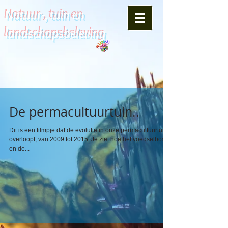
Natuur-, tuin en
landschapsbeleving
De permacultuurtuin..
Dit is een filmpje dat de evolutie in onze permacultuurtuin
overloopt, van 2009 tot 2015. Je ziet hoe het voedselbosje
en de...