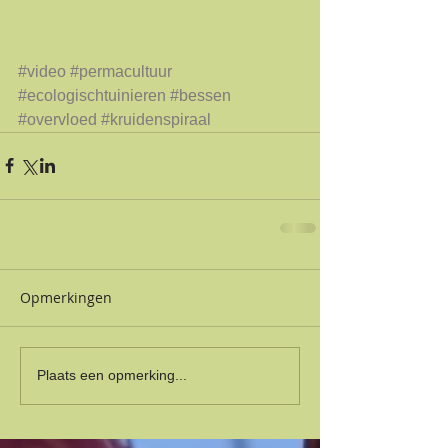
#video
#permacultuur
#ecologischtuinieren
#bessen
#overvloed
#kruidenspiraal
Opmerkingen
Plaats een opmerking...