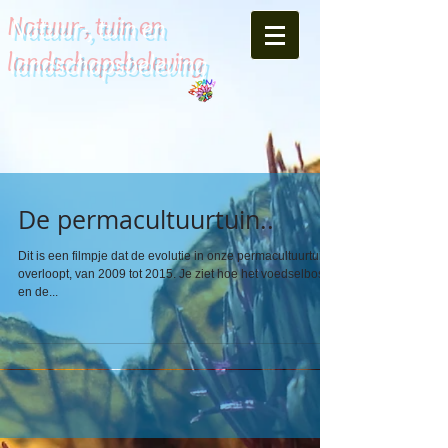
Natuur-, tuin en
landschapsbeleving
De permacultuurtuin..
Dit is een filmpje dat de evolutie in onze permacultuurtuin
overloopt, van 2009 tot 2015. Je ziet hoe het voedselbosje
en de...