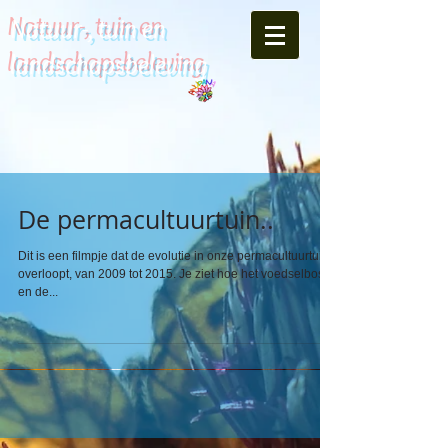
Natuur-, tuin en
landschapsbeleving
De permacultuurtuin..
Dit is een filmpje dat de evolutie in onze permacultuurtuin
overloopt, van 2009 tot 2015. Je ziet hoe het voedselbosje
en de...